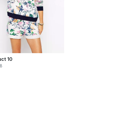
ct 10
28