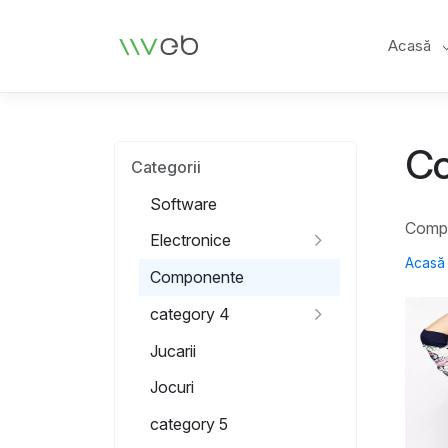
Siglă
Acasă
C
Categorii
Software
Comp
Electronice
Acasă
Componente
category 4
Jucarii
Jocuri
category 5