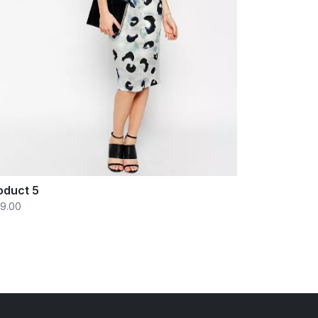
oduct 5
29.00