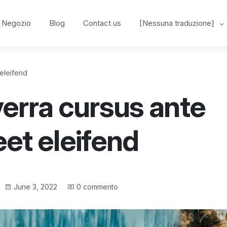
Negozio
Blog
Contact us
[Nessuna traduzione]
 eleifend
verra cursus ante
eet eleifend
Data
June 3, 2022
0 commento
di
pubblicazione