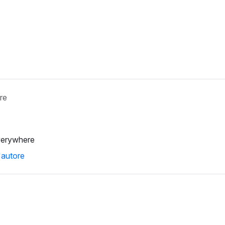
re
verywhere
l'autore