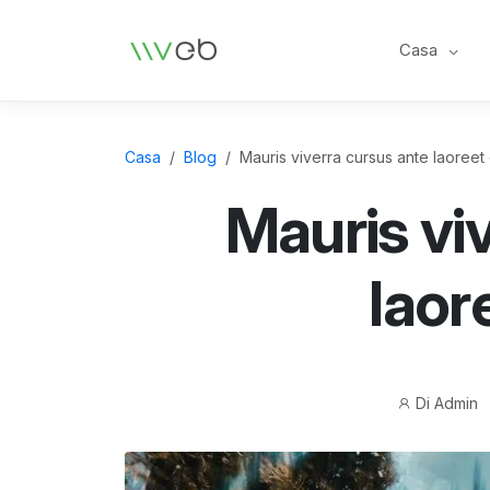
Logo
Casa
Casa
Blog
Mauris viverra cursus ante laoreet
Mauris vi
laor
Autore
Di
Admin
del
post