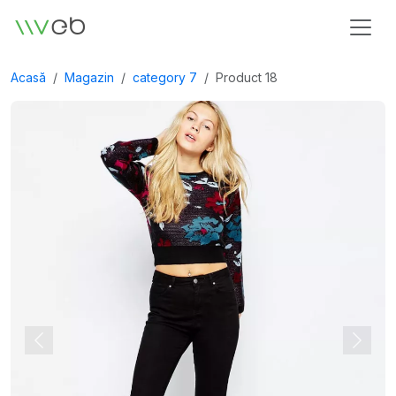
Siglă
Acasă
Magazin
category 7
Product 18
Anterior
Următ