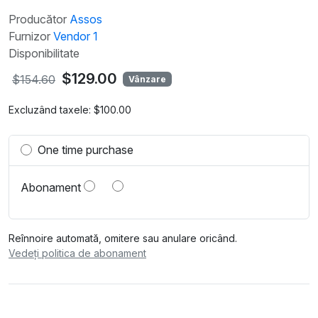
Producător
Assos
Furnizor
Vendor 1
Disponibilitate
$129.00
$154.60
Vânzare
Excluzând taxele:
$100.00
One time purchase
Abonament
Reînnoire automată, omitere sau anulare oricând.
Vedeți politica de abonament