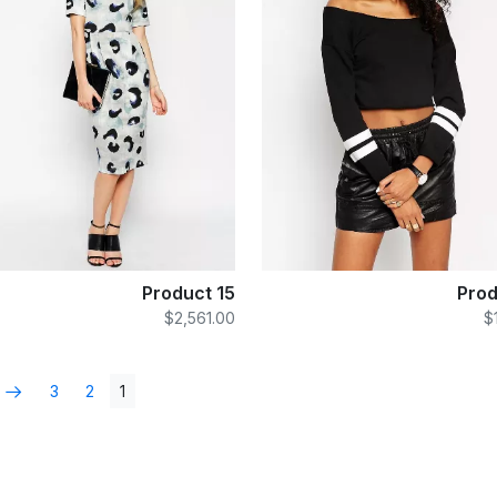
Product 15
Prod
$2,561.00
$
3
2
1