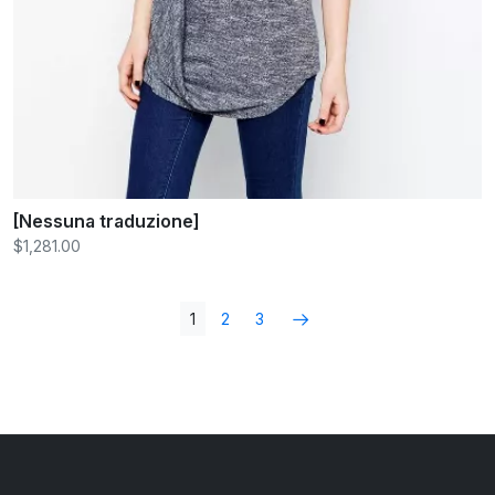
[Nessuna traduzione]
$1,281.00
1
2
3