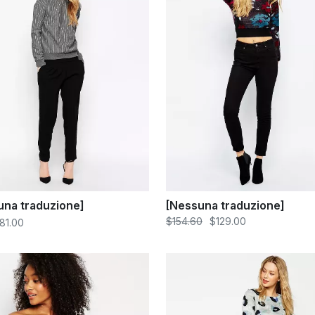
una traduzione]
[Nessuna traduzione]
$154.60
$129.00
281.00