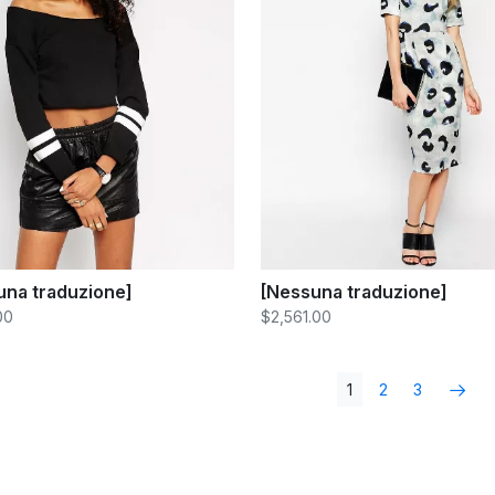
una traduzione]
[Nessuna traduzione]
00
$2,561.00
1
2
3