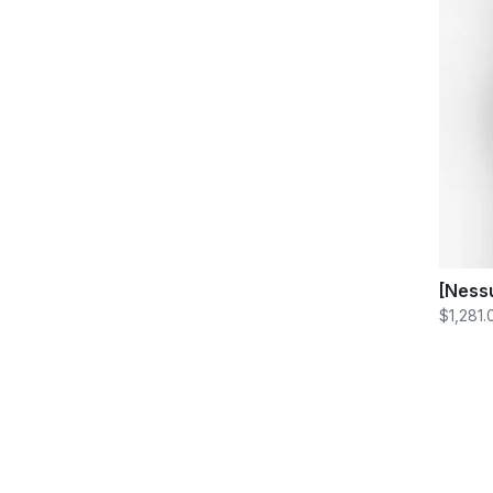
[Ness
$1,281.