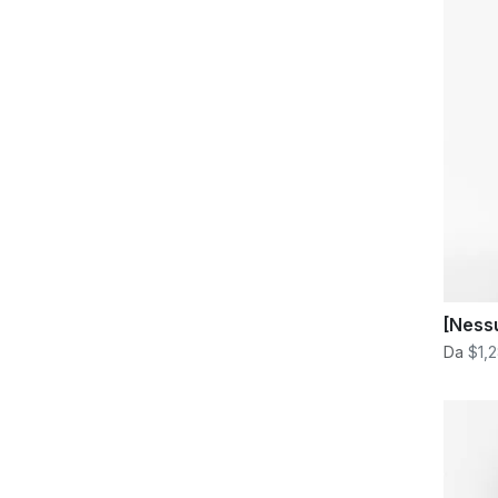
[Ness
Da
$1,